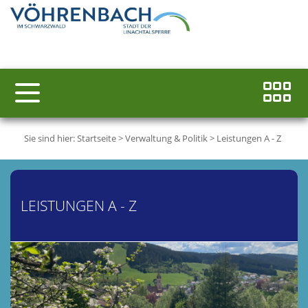
Sie sind hier:
Startseite
>
Verwaltung & Politik
>
Leistungen A - Z
LEISTUNGEN A - Z