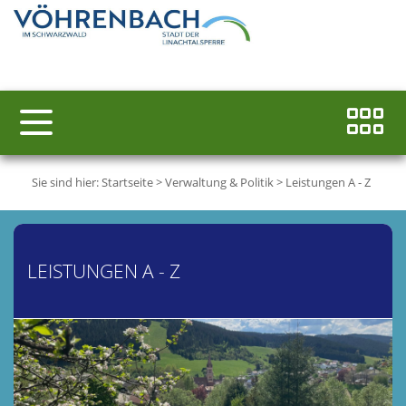
Sie sind hier:
Startseite
>
Verwaltung & Politik
>
Leistungen A - Z
LEISTUNGEN A - Z