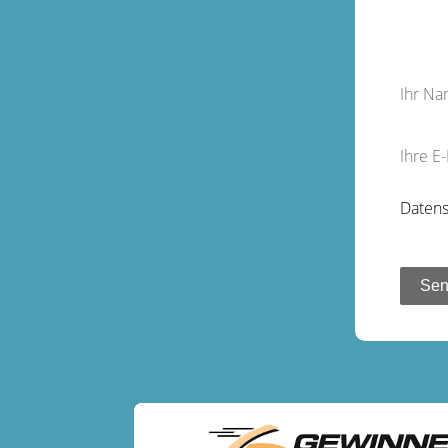
Ihr N
Ihre E
Datens