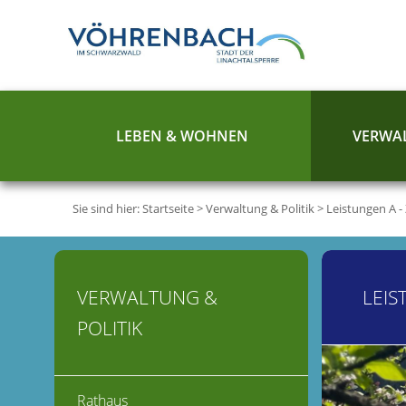
LEBEN & WOHNEN
VERWAL
Sie sind hier:
Startseite
>
Verwaltung & Politik
>
Leistungen A -
VERWALTUNG &
LEIS
POLITIK
Rathaus