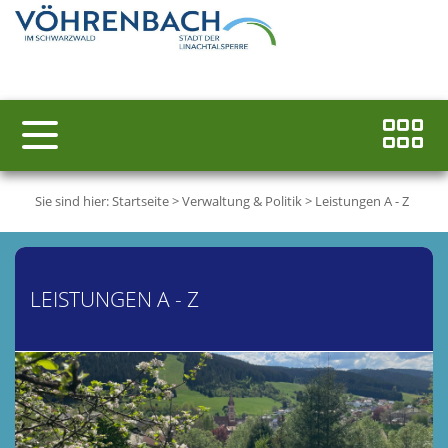
Sie sind hier:
Startseite
>
Verwaltung & Politik
>
Leistungen A - Z
LEISTUNGEN A - Z