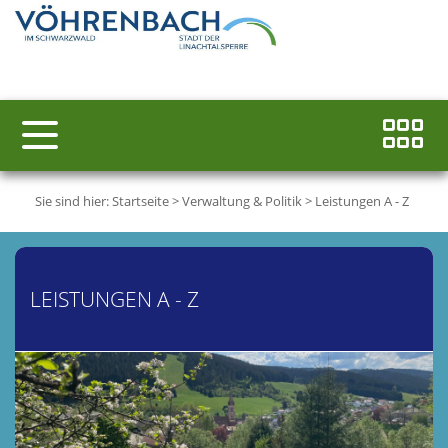
Sie sind hier:
Startseite
>
Verwaltung & Politik
>
Leistungen A - Z
LEISTUNGEN A - Z