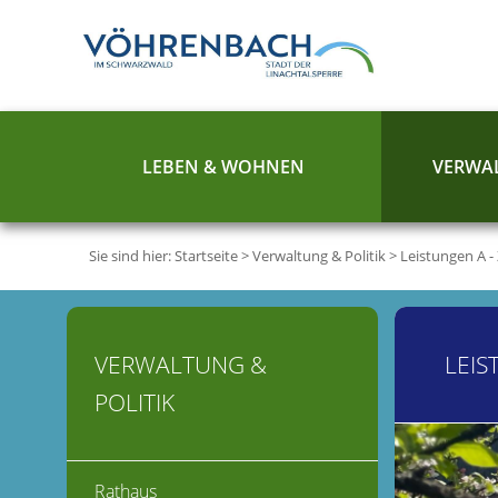
LEBEN & WOHNEN
VERWAL
Sie sind hier:
Startseite
>
Verwaltung & Politik
>
Leistungen A -
VERWALTUNG &
LEIS
POLITIK
Rathaus