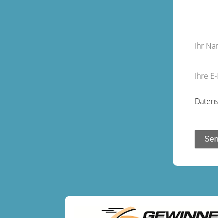
Ihr N
Ihre E
Datens