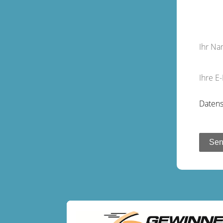
Ihr N
Ihre E
Datens