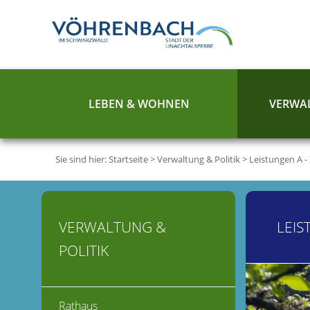
LEBEN & WOHNEN
VERWAL
Sie sind hier:
Startseite
>
Verwaltung & Politik
>
Leistungen A -
VERWALTUNG &
LEIS
POLITIK
Rathaus