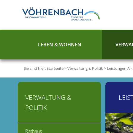
LEBEN & WOHNEN
VERWAL
Sie sind hier:
Startseite
>
Verwaltung & Politik
>
Leistungen A -
VERWALTUNG &
LEIS
POLITIK
Rathaus