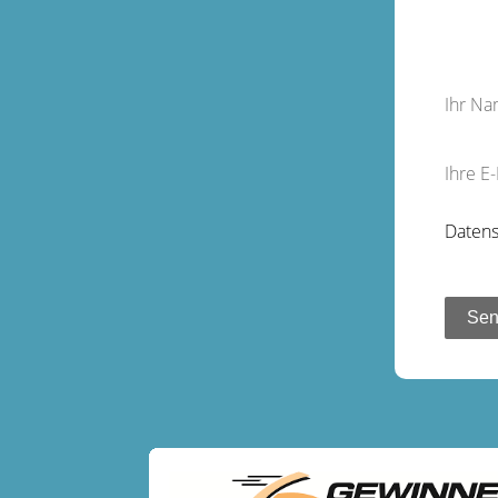
Ihr N
Ihre E
Datens