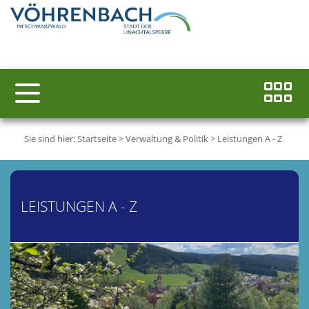
Sie sind hier:
Startseite
>
Verwaltung & Politik
>
Leistungen A - Z
LEISTUNGEN A - Z