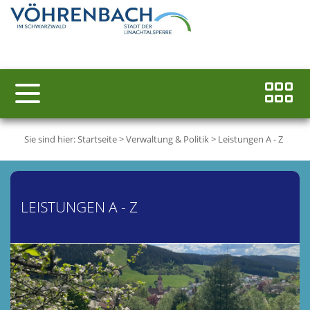
Sie sind hier:
Startseite
>
Verwaltung & Politik
>
Leistungen A - Z
LEISTUNGEN A - Z