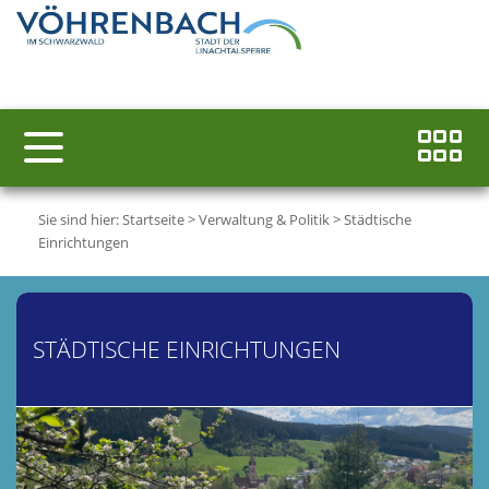
Sie sind hier:
Startseite
>
Verwaltung & Politik
>
Städtische
Einrichtungen
STÄDTISCHE EINRICHTUNGEN