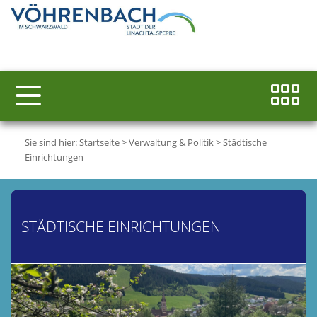
Sie sind hier:
Startseite
>
Verwaltung & Politik
>
Städtische
Einrichtungen
STÄDTISCHE EINRICHTUNGEN