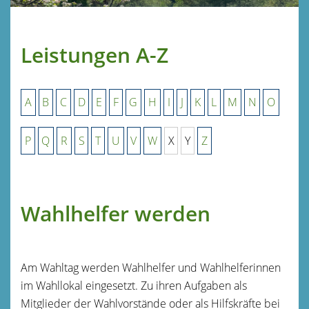
Leistungen A-Z
A
B
C
D
E
F
G
H
I
J
K
L
M
N
O
P
Q
R
S
T
U
V
W
X
Y
Z
Wahlhelfer werden
Am Wahltag werden Wahlhelfer und Wahlhelferinnen
im Wahllokal eingesetzt.
Zu ihren Aufgaben als
Mitglieder der Wahlvorstände oder als Hilfskräfte bei