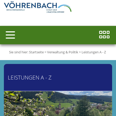
Sie sind hier:
Startseite
>
Verwaltung & Politik
>
Leistungen A - Z
LEISTUNGEN A - Z