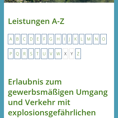
Leistungen A-Z
A
B
C
D
E
F
G
H
I
J
K
L
M
N
O
P
Q
R
S
T
U
V
W
X
Y
Z
Erlaubnis zum
gewerbsmäßigen Umgang
und Verkehr mit
explosionsgefährlichen