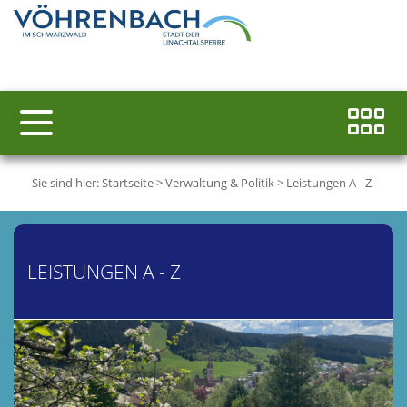
Sie sind hier:
Startseite
>
Verwaltung & Politik
>
Leistungen A - Z
LEISTUNGEN A - Z