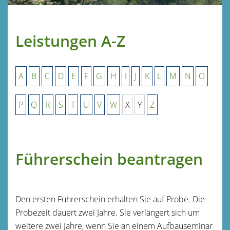
Leistungen A-Z
A
B
C
D
E
F
G
H
I
J
K
L
M
N
O
P
Q
R
S
T
U
V
W
X
Y
Z
Führerschein beantragen
Den ersten Führerschein erhalten Sie auf Probe. Die
Probezeit dauert zwei Jahre.
Sie verlängert sich um
weitere zwei Jahre, wenn Sie an einem Aufbauseminar