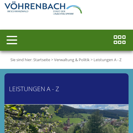
Sie sind hier:
Startseite
>
Verwaltung & Politik
>
Leistungen A - Z
LEISTUNGEN A - Z