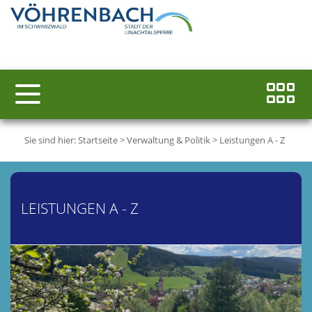
Sie sind hier:
Startseite
>
Verwaltung & Politik
>
Leistungen A - Z
LEISTUNGEN A - Z