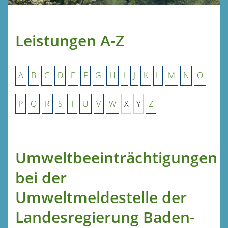
Leistungen A-Z
A
B
C
D
E
F
G
H
I
J
K
L
M
N
O
P
Q
R
S
T
U
V
W
X
Y
Z
Umweltbeeinträchtigungen
bei der
Umweltmeldestelle der
Landesregierung Baden-