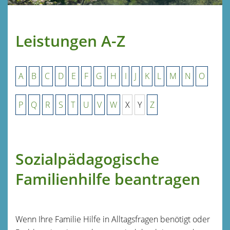
Leistungen A-Z
A
B
C
D
E
F
G
H
I
J
K
L
M
N
O
P
Q
R
S
T
U
V
W
X
Y
Z
Sozialpädagogische
Familienhilfe beantragen
Wenn Ihre Familie Hilfe in Alltagsfragen benötigt oder