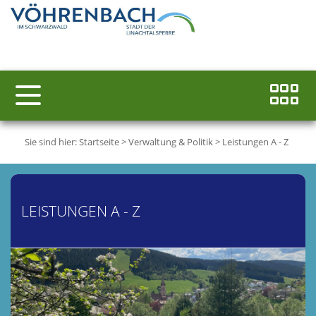
Sie sind hier:
Startseite
>
Verwaltung & Politik
>
Leistungen A - Z
LEISTUNGEN A - Z