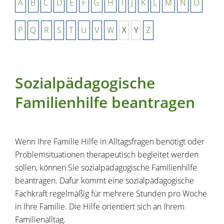
A
B
C
D
E
F
G
H
I
J
K
L
M
N
O
P
Q
R
S
T
U
V
W
X
Y
Z
Sozialpädagogische
Familienhilfe beantragen
Wenn Ihre Familie Hilfe in Alltagsfragen benötigt oder
Problemsituationen therapeutisch begleitet werden
sollen, können Sie
sozialpädagogische Familienhilfe
beantragen.
Dafür kommt eine sozialpädagogische
Fachkraft regelmäßig für mehrere Stunden pro Woche
in Ihre Familie. Die Hilfe orientiert sich an Ihrem
Familienalltag.