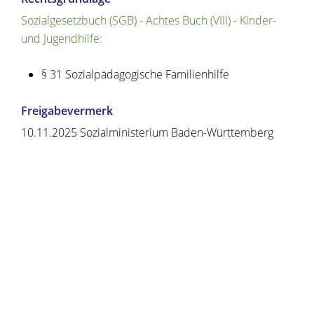
Sozialgesetzbuch (SGB) - Achtes Buch (VIII) - Kinder-
und Jugendhilfe:
§ 31 Sozialpädagogische Familienhilfe
Freigabevermerk
10.11.2025 Sozialministerium Baden-Württemberg
Copyright © 2020 - 2021 dvv-bw -
https://www.voehrenbach.de/verwaltung-und-
politik/leistungen+a+-+z