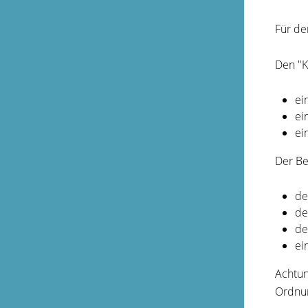
Für de
Den "K
ei
ei
ei
Der Be
de
de
de
ei
Achtun
Ordnun