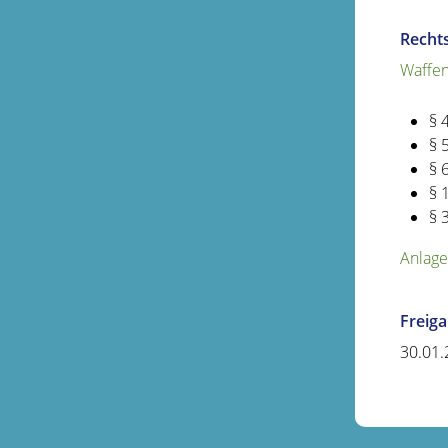
Recht
Waffen
§ 
§ 
§ 
§ 
§ 
Anlage
Freig
30.01.