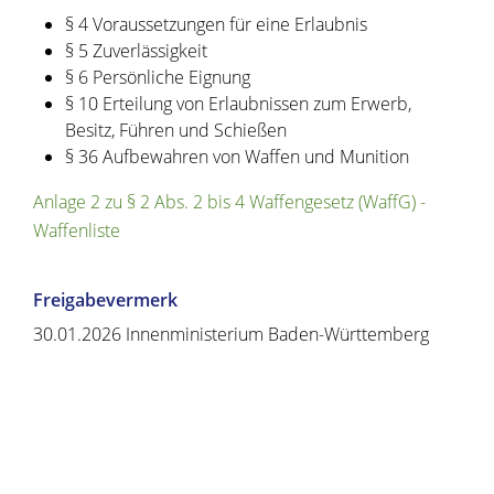
§ 4
Voraussetzungen für eine Erlaubnis
§ 5
Zuverlässigkeit
§ 6
Persönliche Eignung
§ 10
Erteilung von Erlaubnissen zum Erwerb,
Besitz, Führen und Schießen
§ 36
Aufbewahren von Waffen und Munition
Anlage 2 zu § 2 Abs. 2 bis 4 Waffengesetz (WaffG) -
Waffenliste
Freigabevermerk
30.01.2026
Innenministerium Baden-Württemberg
Copyright © 2020 - 2021 dvv-bw -
https://www.voehrenbach.de/verwaltung-und-
politik/leistungen+a+-+z