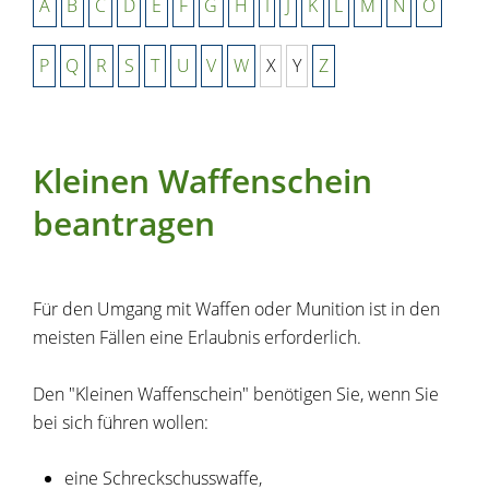
A
B
C
D
E
F
G
H
I
J
K
L
M
N
O
P
Q
R
S
T
U
V
W
X
Y
Z
Kleinen Waffenschein
beantragen
Für den Umgang mit Waffen oder Munition ist in den
meisten Fällen eine Erlaubnis erforderlich.
Den "Kleinen Waffenschein" benötigen Sie, wenn Sie
bei sich führen wollen:
eine Schreckschusswaffe,