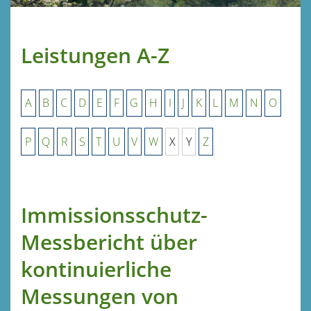
Leistungen A-Z
A
B
C
D
E
F
G
H
I
J
K
L
M
N
O
P
Q
R
S
T
U
V
W
X
Y
Z
Immissionsschutz-
Messbericht über
kontinuierliche
Messungen von