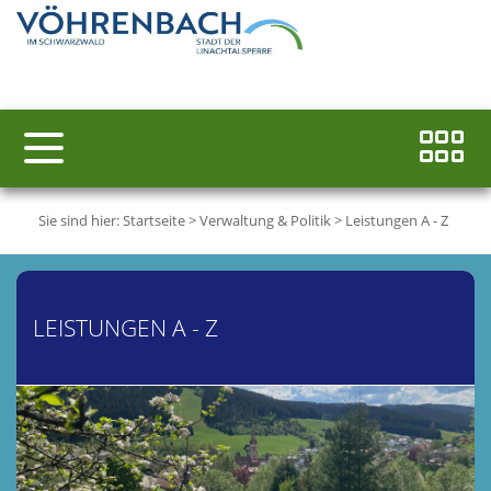
Sie sind hier:
Startseite
>
Verwaltung & Politik
>
Leistungen A - Z
LEISTUNGEN A - Z