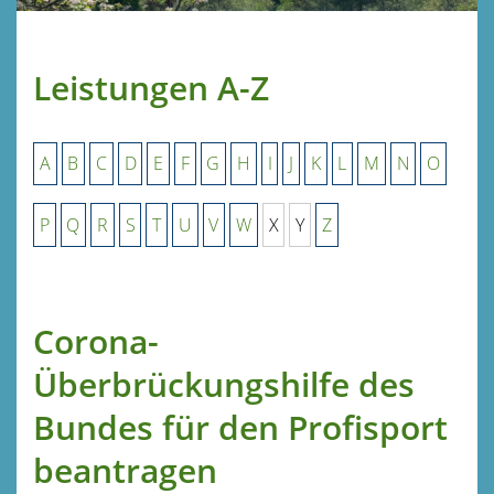
Leistungen A-Z
A
B
C
D
E
F
G
H
I
J
K
L
M
N
O
P
Q
R
S
T
U
V
W
X
Y
Z
Corona-
Überbrückungshilfe des
Bundes für den Profisport
beantragen