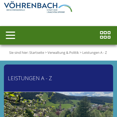
Sie sind hier:
Startseite
>
Verwaltung & Politik
>
Leistungen A - Z
LEISTUNGEN A - Z