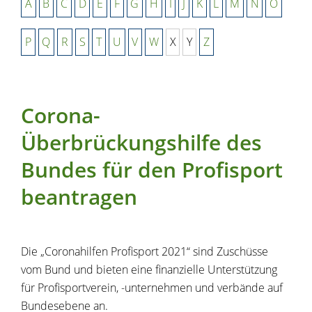
A
B
C
D
E
F
G
H
I
J
K
L
M
N
O
P
Q
R
S
T
U
V
W
X
Y
Z
Corona-
Überbrückungshilfe des
Bundes für den Profisport
beantragen
Die „Coronahilfen Profisport 2021“ sind Zuschüsse
vom Bund und bieten eine finanzielle Unterstützung
für Profisportverein, -unternehmen und verbände auf
Bundesebene an.