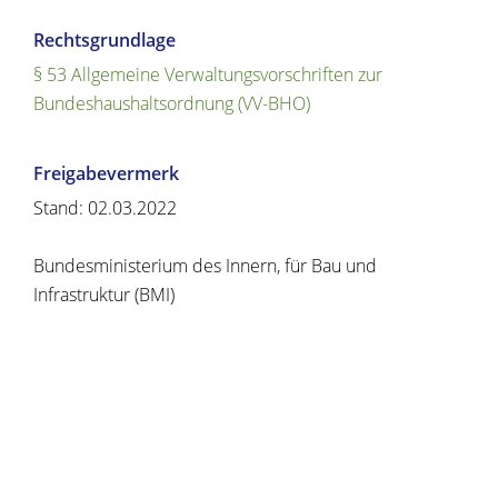
Rechtsgrundlage
§ 53 Allgemeine Verwaltungsvorschriften zur
Bundeshaushaltsordnung (VV-BHO)
Freigabevermerk
Stand: 02.03.2022
Bundesministerium des Innern, für Bau und
Infrastruktur (BMI)
Copyright © 2020 - 2021 dvv-bw -
https://www.voehrenbach.de/verwaltung-und-
politik/leistungen+a+-+z