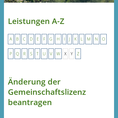
Leistungen A-Z
A
B
C
D
E
F
G
H
I
J
K
L
M
N
O
P
Q
R
S
T
U
V
W
X
Y
Z
Änderung der
Gemeinschaftslizenz
beantragen