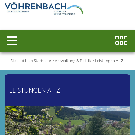
Sie sind hier:
Startseite
>
Verwaltung & Politik
>
Leistungen A - Z
LEISTUNGEN A - Z