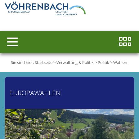
Sie sind hier:
Startseite
>
Verwaltung & Politik
>
Politik
>
Wahlen
EUROPAWAHLEN