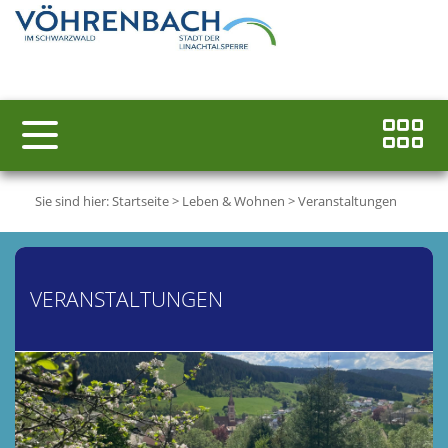
Sie sind hier:
Startseite
>
Leben & Wohnen
>
Veranstaltungen
VERANSTALTUNGEN