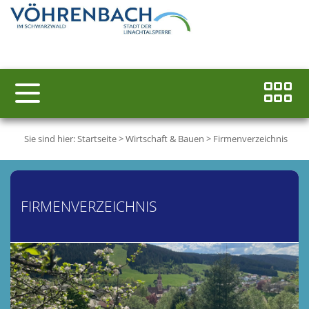
Sie sind hier:
Startseite
>
Wirtschaft & Bauen
>
Firmenverzeichnis
FIRMENVERZEICHNIS