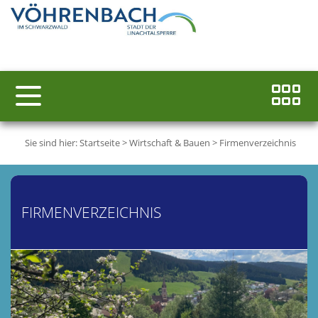
Sie sind hier:
Startseite
>
Wirtschaft & Bauen
>
Firmenverzeichnis
FIRMENVERZEICHNIS