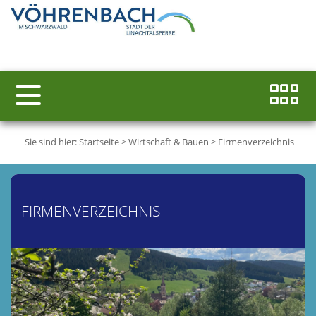
Sie sind hier:
Startseite
>
Wirtschaft & Bauen
>
Firmenverzeichnis
FIRMENVERZEICHNIS