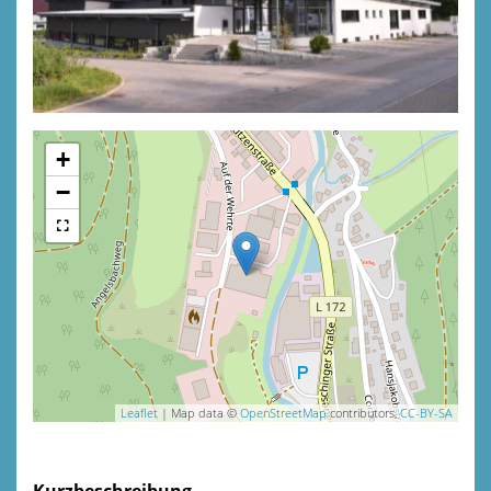
+
−
Leaflet
| Map data ©
OpenStreetMap
contributors,
CC-BY-SA
Kurzbeschreibung