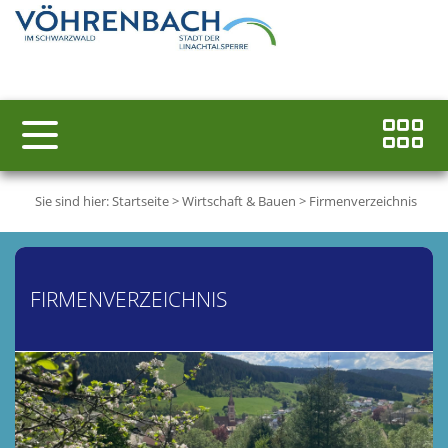
Sie sind hier:
Startseite
>
Wirtschaft & Bauen
>
Firmenverzeichnis
FIRMENVERZEICHNIS