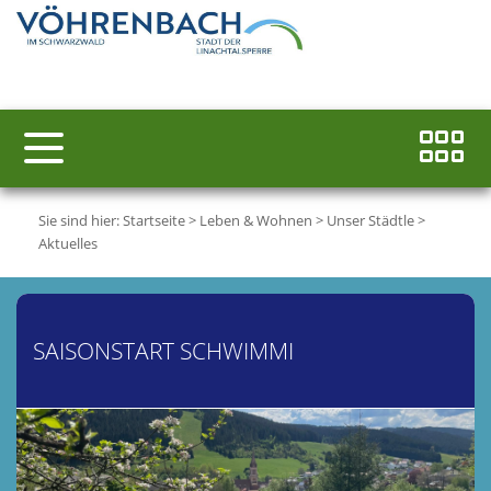
Sie sind hier:
Startseite
>
Leben & Wohnen
>
Unser Städtle
>
Aktuelles
SAISONSTART SCHWIMMI