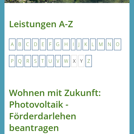
Leistungen A-Z
A
B
C
D
E
F
G
H
I
J
K
L
M
N
O
P
Q
R
S
T
U
V
W
X
Y
Z
Wohnen mit Zukunft:
Photovoltaik -
Förderdarlehen
beantragen