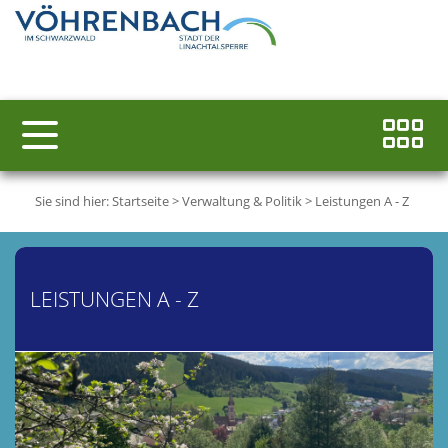
Sie sind hier:
Startseite
>
Verwaltung & Politik
>
Leistungen A - Z
LEISTUNGEN A - Z