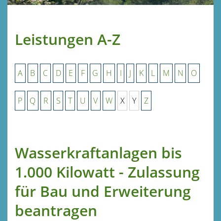
Leistungen A-Z
A
B
C
D
E
F
G
H
I
J
K
L
M
N
O
P
Q
R
S
T
U
V
W
X
Y
Z
Wasserkraftanlagen bis
1.000 Kilowatt - Zulassung
für Bau und Erweiterung
beantragen