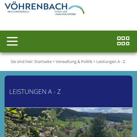
Sie sind hier:
Startseite
>
Verwaltung & Politik
>
Leistungen A - Z
LEISTUNGEN A - Z