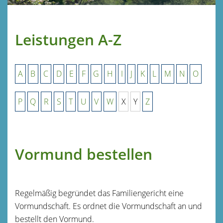
Leistungen A-Z
A
B
C
D
E
F
G
H
I
J
K
L
M
N
O
P
Q
R
S
T
U
V
W
X
Y
Z
Vormund bestellen
Regelmäßig begründet das Familiengericht eine
Vormundschaft. Es ordnet die Vormundschaft an und
bestellt den Vormund.