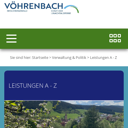
Sie sind hier:
Startseite
>
Verwaltung & Politik
>
Leistungen A - Z
LEISTUNGEN A - Z