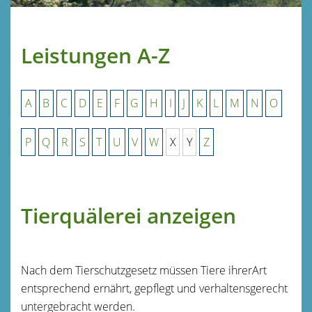
Leistungen A-Z
A
B
C
D
E
F
G
H
I
J
K
L
M
N
O
P
Q
R
S
T
U
V
W
X
Y
Z
Tierquälerei anzeigen
Nach dem Tierschutzgesetz müssen Tiere ihrerArt
entsprechend ernährt, gepflegt und verhaltensgerecht
untergebracht werden.