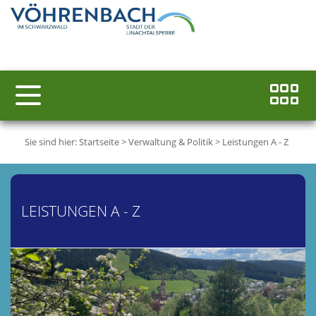
Sie sind hier:
Startseite
>
Verwaltung & Politik
>
Leistungen A - Z
LEISTUNGEN A - Z