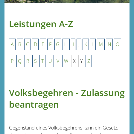
Leistungen A-Z
A
B
C
D
E
F
G
H
I
J
K
L
M
N
O
P
Q
R
S
T
U
V
W
X
Y
Z
Volksbegehren - Zulassung
beantragen
Gegenstand eines Volksbegehrens kann ein Gesetz,