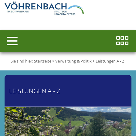
Sie sind hier:
Startseite
>
Verwaltung & Politik
>
Leistungen A - Z
LEISTUNGEN A - Z