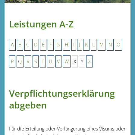
Leistungen A-Z
A
B
C
D
E
F
G
H
I
J
K
L
M
N
O
P
Q
R
S
T
U
V
W
X
Y
Z
Verpflichtungserklärung
abgeben
Für die Erteilung oder Verlängerung eines Visums oder