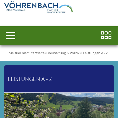
Sie sind hier:
Startseite
>
Verwaltung & Politik
>
Leistungen A - Z
LEISTUNGEN A - Z