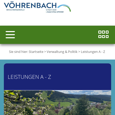
Sie sind hier:
Startseite
>
Verwaltung & Politik
>
Leistungen A - Z
LEISTUNGEN A - Z