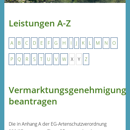
Leistungen A-Z
A
B
C
D
E
F
G
H
I
J
K
L
M
N
O
P
Q
R
S
T
U
V
W
X
Y
Z
Vermarktungsgenehmigung
beantragen
Die in Anhang A der EG-Artenschutzverordnung