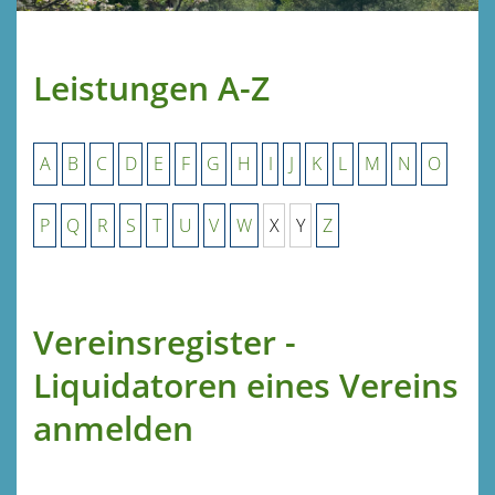
Leistungen A-Z
A
B
C
D
E
F
G
H
I
J
K
L
M
N
O
P
Q
R
S
T
U
V
W
X
Y
Z
Vereinsregister -
Liquidatoren eines Vereins
anmelden