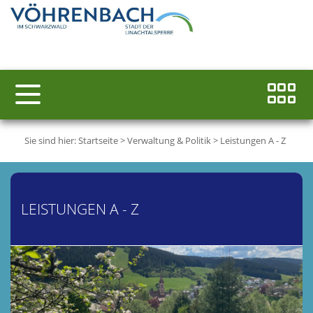
Sie sind hier:
Startseite
>
Verwaltung & Politik
>
Leistungen A - Z
LEISTUNGEN A - Z