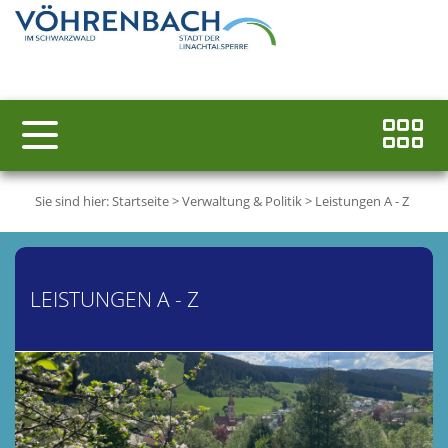
Sie sind hier:
Startseite
>
Verwaltung & Politik
>
Leistungen A - Z
LEISTUNGEN A - Z