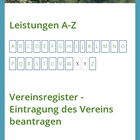
Leistungen A-Z
A
B
C
D
E
F
G
H
I
J
K
L
M
N
O
P
Q
R
S
T
U
V
W
X
Y
Z
Vereinsregister -
Eintragung des Vereins
beantragen