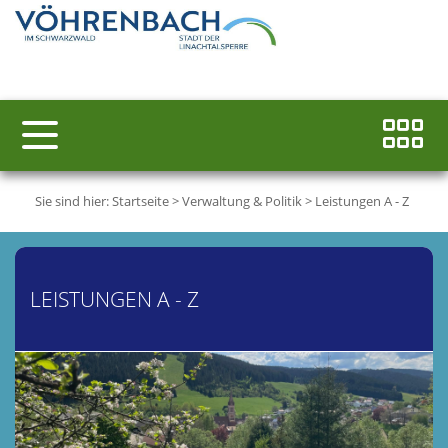
Sie sind hier:
Startseite
>
Verwaltung & Politik
>
Leistungen A - Z
LEISTUNGEN A - Z