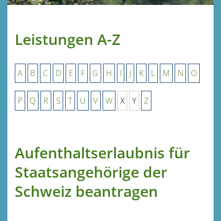
Leistungen A-Z
A
B
C
D
E
F
G
H
I
J
K
L
M
N
O
P
Q
R
S
T
U
V
W
X
Y
Z
Aufenthaltserlaubnis für
Staatsangehörige der
Schweiz beantragen