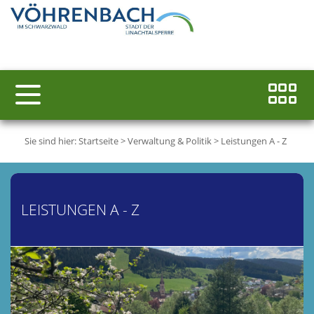
Sie sind hier:
Startseite
>
Verwaltung & Politik
>
Leistungen A - Z
LEISTUNGEN A - Z