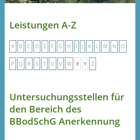
Leistungen A-Z
A
B
C
D
E
F
G
H
I
J
K
L
M
N
O
P
Q
R
S
T
U
V
W
X
Y
Z
Untersuchungsstellen für
den Bereich des
BBodSchG Anerkennung