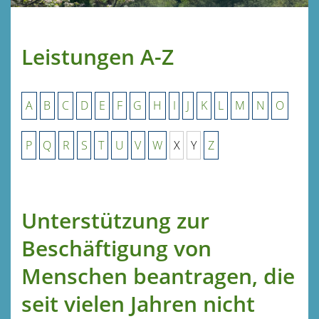
Leistungen A-Z
A
B
C
D
E
F
G
H
I
J
K
L
M
N
O
P
Q
R
S
T
U
V
W
X
Y
Z
Unterstützung zur
Beschäftigung von
Menschen beantragen, die
seit vielen Jahren nicht