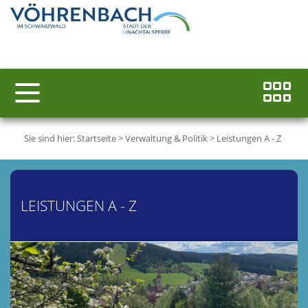
Sie sind hier:
Startseite
>
Verwaltung & Politik
>
Leistungen A - Z
LEISTUNGEN A - Z