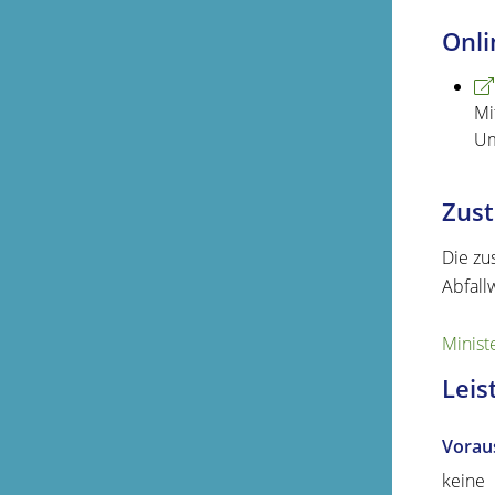
Onli
Mi
Um
Zust
Die zu
Abfall
Minist
Leis
Vorau
keine