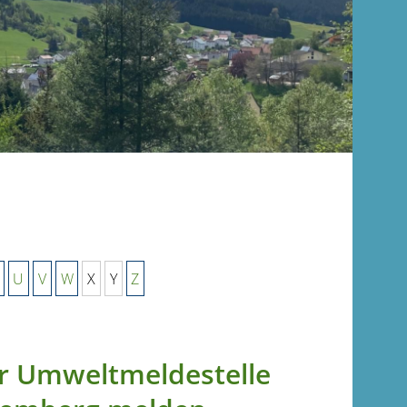
U
V
W
X
Y
Z
r Umweltmeldestelle