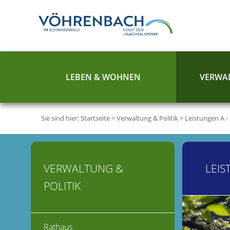
LEBEN & WOHNEN
VERWAL
Sie sind hier:
Startseite
>
Verwaltung & Politik
>
Leistungen A -
VERWALTUNG &
LEIS
POLITIK
Rathaus