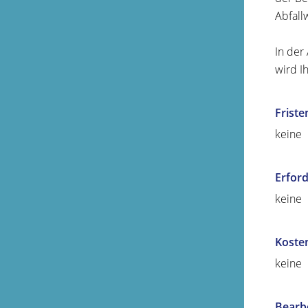
Abfall
In der
wird I
Friste
keine
Erford
keine
Koste
keine
Bearb