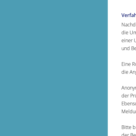
Verfa
Nachd
die Um
einer 
und Be
Eine R
die An
Anonym
der Pr
Ebenso
Meldun
Bitte 
der Be