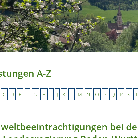
stungen A-Z
C
D
E
F
G
H
I
J
K
L
M
N
O
P
Q
R
S
T
eltbeeinträchtigungen bei de