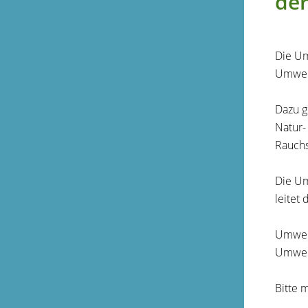
de
Die Um
Umwel
Dazu g
Natur-
Rauchs
Die Um
leitet
Umwel
Umwel
Bitte 