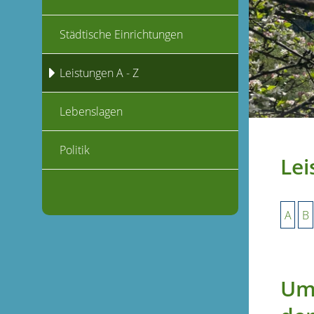
Städtische Einrichtungen
Leistungen A - Z
Lebenslagen
Politik
Lei
A
B
Umw