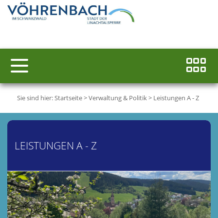
Sie sind hier:
Startseite
>
Verwaltung & Politik
>
Leistungen A - Z
LEISTUNGEN A - Z