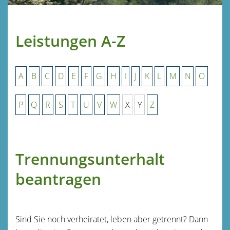
Leistungen A-Z
A
B
C
D
E
F
G
H
I
J
K
L
M
N
O
P
Q
R
S
T
U
V
W
X
Y
Z
Trennungsunterhalt
beantragen
Sind Sie noch verheiratet, leben aber getrennt? Dann