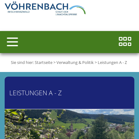
Sie sind hier:
Startseite
>
Verwaltung & Politik
>
Leistungen A - Z
LEISTUNGEN A - Z