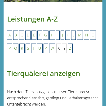
Leistungen A-Z
A
B
C
D
E
F
G
H
I
J
K
L
M
N
O
P
Q
R
S
T
U
V
W
X
Y
Z
Tierquälerei anzeigen
Nach dem Tierschutzgesetz müssen Tiere ihrerArt
entsprechend ernährt, gepflegt und verhaltensgerecht
untergebracht werden.