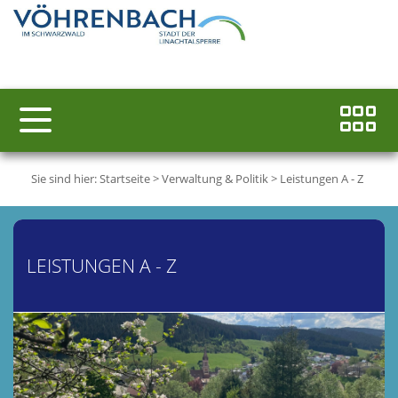
Sie sind hier:
Startseite
>
Verwaltung & Politik
>
Leistungen A - Z
LEISTUNGEN A - Z