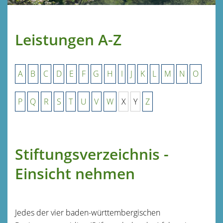
Leistungen A-Z
A
B
C
D
E
F
G
H
I
J
K
L
M
N
O
P
Q
R
S
T
U
V
W
X
Y
Z
Stiftungsverzeichnis -
Einsicht nehmen
Jedes der vier baden-württembergischen