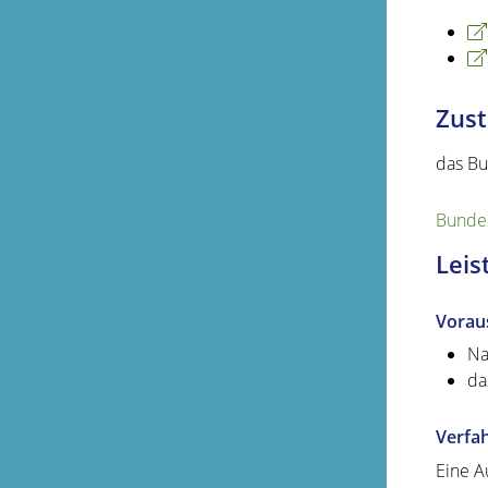
Zust
das Bu
Bundes
Leis
Vorau
Na
da
Verfa
Eine A