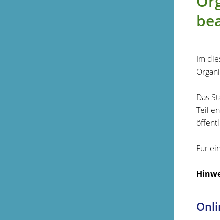
Org
be
Im die
Organi
Das St
Teil e
öffent
Für ei
Hinwe
Onli