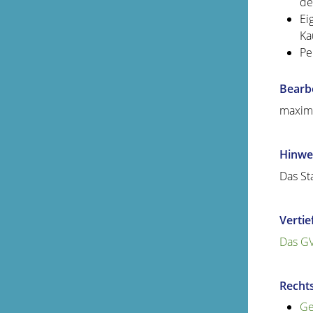
de
Ei
Ka
Pe
Bearb
maxim
Hinwe
Das St
Verti
Das GV
Recht
Ge