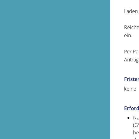
Laden 
Reiche
ein.
Per Po
Antrag
Friste
keine
Erford
Na
(G
be