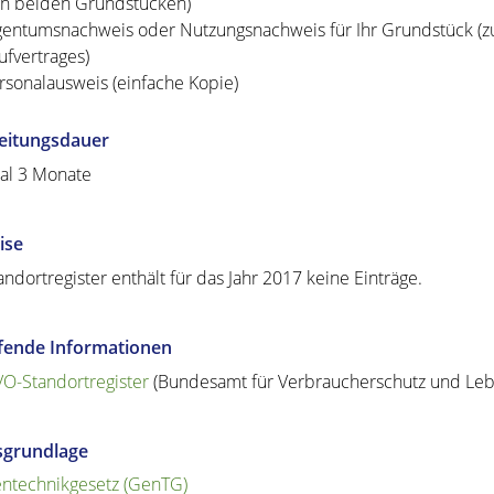
n beiden Grundstücken)
gentumsnachweis oder Nutzungsnachweis für Ihr Grundstück (zu
ufvertrages)
rsonalausweis (einfache Kopie)
eitungsdauer
al 3 Monate
ise
andortregister enthält für das Jahr 2017 keine Einträge.
efende Informationen
O-Standortregister
(Bundesamt für Verbraucherschutz und Lebe
sgrundlage
ntechnikgesetz (GenTG)