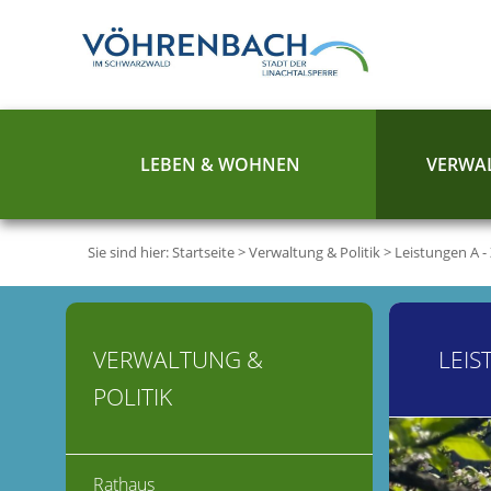
LEBEN & WOHNEN
VERWAL
Sie sind hier:
Startseite
>
Verwaltung & Politik
>
Leistungen A -
VERWALTUNG &
LEIS
POLITIK
Rathaus