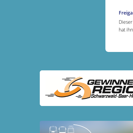
Freig
Dieser
hat ih