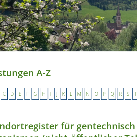
stungen A-Z
C
D
E
F
G
H
I
J
K
L
M
N
O
P
Q
R
S
T
ndortregister für gentechnisch