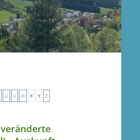
U
V
W
X
Y
Z
 veränderte