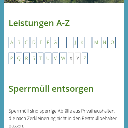
Leistungen A-Z
A
B
C
D
E
F
G
H
I
J
K
L
M
N
O
P
Q
R
S
T
U
V
W
X
Y
Z
Sperrmüll entsorgen
Sperrmüll sind sperrige Abfälle aus Privathaushalten,
die nach Zerkleinerung nicht in den Restmüllbehälter
passen.