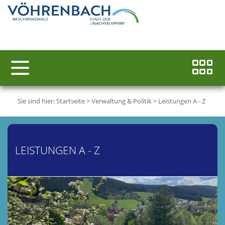
Sie sind hier:
Startseite
>
Verwaltung & Politik
>
Leistungen A - Z
LEISTUNGEN A - Z