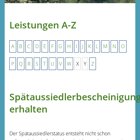
Leistungen A-Z
A
B
C
D
E
F
G
H
I
J
K
L
M
N
O
P
Q
R
S
T
U
V
W
X
Y
Z
Spätaussiedlerbescheinigun
erhalten
Der Spätaussiedlerstatus entsteht nicht schon